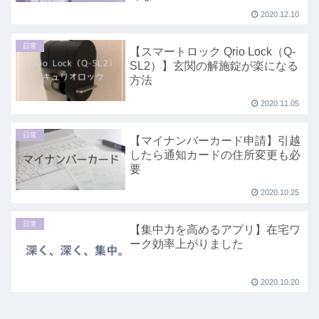
2020.12.10
日常
【スマートロック Qrio Lock（Q-
SL2）】玄関の解施錠が楽になる
方法
2020.11.05
日常
【マイナンバーカード申請】引越
したら通知カードの住所変更も必
要
2020.10.25
日常
【集中力を高めるアプリ】在宅ワ
ーク効率上がりました
2020.10.20