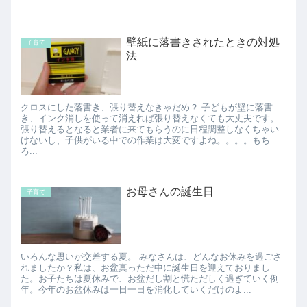
壁紙に落書きされたときの対処
子育て
法
クロスにした落書き、張り替えなきゃだめ？ 子どもが壁に落書
き、インク消しを使って消えれば張り替えなくても大丈夫です。
張り替えるとなると業者に来てもらうのに日程調整しなくちゃい
けないし、子供がいる中での作業は大変ですよね。。。。もち
ろ...
お母さんの誕生日
子育て
いろんな思いが交差する夏。 みなさんは、どんなお休みを過ごさ
れましたか？私は、お盆真っただ中に誕生日を迎えておりまし
た。お子たちは夏休みで、お盆だし割と慌ただしく過ぎていく例
年。今年のお盆休みは一日一日を消化していくだけのよ...