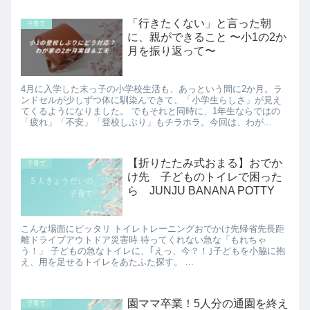
「行きたくない」と言った朝
子育て
に、親ができること 〜小1の2か
月を振り返って〜
4月に入学した末っ子の小学校生活も、あっという間に2か月。ラ
ンドセルが少しずつ体に馴染んできて、「小学生らしさ」が見え
てくるようになりました。 でもそれと同時に、1年生ならではの
「疲れ」「不安」「登校しぶり」もチラホラ。今回は、わが...
【折りたたみ式おまる】おでか
子育て
け先 子どものトイレで困った
ら JUNJU BANANA POTTY
こんな場面にピッタリ トイレトレーニングおでかけ先帰省先長距
離ドライブアウトドア災害時 待ってくれない急な「もれちゃ
う！」 子どもの急なトイレに、｢えっ、今？！｣子どもを小脇に抱
え、用を足せるトイレをあたふた探す。 ...
園ママ卒業！5人分の通園を終え
子育て