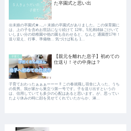
た卒園式と思い出
㊗末娘の卒園式❀𓂃𓈒𓏸 末娘の卒園式がありました。この保育園に
は、上の子を含めお世話になり続けて 12年。5兄弟姉妹ごけいて
いしまい分の幼稚園や他の園も合わせると、なんと 通園歴17年！
送り迎え、行事、準備物... 気づけば私も 1...
【親元を離れた息子】初めての
子育て
仕送り！その中身は？
子育ておわったぁぁぁーーー ‼ この春就職し宿舎に入った、うち
の長男。我が家から巣立つ第一号です。子を送り出すというの
は、信用していても多少の心配はあると思います。が、思ってい
たより休みの時に顔を見せてくれていたからか、淋...